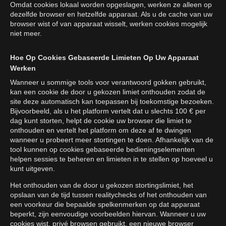
Omdat cookies lokaal worden opgeslagen, werken ze alleen op
dezelfde browser en hetzelfde apparaat. Als u de cache van uw
browser wist of van apparaat wisselt, werken cookies mogelijk
niet meer.
Hoe Op Cookies Gebaseerde Limieten Op Uw Apparaat
Werken
Wanneer u sommige tools voor verantwoord gokken gebruikt,
kan een cookie de door u gekozen limiet onthouden zodat de
site deze automatisch kan toepassen bij toekomstige bezoeken.
Bijvoorbeeld, als u het platform vertelt dat u slechts 100 € per
dag kunt storten, helpt de cookie uw browser die limiet te
onthouden en vertelt het platform om deze af te dwingen
wanneer u probeert meer stortingen te doen. Afhankelijk van de
tool kunnen op cookies gebaseerde bedieningselementen
helpen sessies te beheren en limieten in te stellen op hoeveel u
kunt uitgeven.
Het onthouden van de door u gekozen stortingslimiet, het
opslaan van de tijd tussen realitychecks of het onthouden van
een voorkeur die bepaalde spelkenmerken op dat apparaat
beperkt, zijn eenvoudige voorbeelden hiervan. Wanneer u uw
cookies wist, privé browsen gebruikt, een nieuwe browser