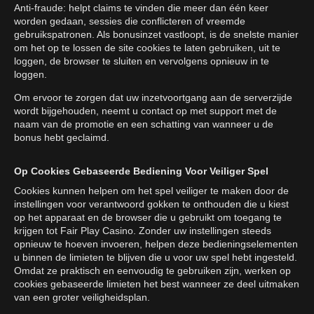
Anti-fraude: helpt claims te vinden die meer dan één keer
worden gedaan, sessies die conflicteren of vreemde
gebruikspatronen. Als bonusinzet vastloopt, is de snelste manier
om het op te lossen de site cookies te laten gebruiken, uit te
loggen, de browser te sluiten en vervolgens opnieuw in te
loggen.
Om ervoor te zorgen dat uw inzetvoortgang aan de serverzijde
wordt bijgehouden, neemt u contact op met support met de
naam van de promotie en een schatting van wanneer u de
bonus hebt geclaimd.
Op Cookies Gebaseerde Bediening Voor Veiliger Spel
Cookies kunnen helpen om het spel veiliger te maken door de
instellingen voor verantwoord gokken te onthouden die u kiest
op het apparaat en de browser die u gebruikt om toegang te
krijgen tot Fair Play Casino. Zonder uw instellingen steeds
opnieuw te hoeven invoeren, helpen deze bedieningselementen
u binnen de limieten te blijven die u voor uw spel hebt ingesteld.
Omdat ze praktisch en eenvoudig te gebruiken zijn, werken op
cookies gebaseerde limieten het best wanneer ze deel uitmaken
van een groter veiligheidsplan.