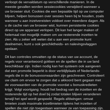
verloopt de vervaldatum op verschillende manieren. In de
meeste gevallen worden sessiecookies verwijderd wanneer u
uw browser sluit. Cookies die een bepaalde tijd op uw computer
blijven, helpen bonussen over sessies heen bij te houden, zoals
wanneer u aan inzetvereisten voldoet over meerdere dagen. Als
u de cache van uw browser wist, kunnen persistente cookies
direct op uw apparaat verlopen. Dit kan het langer maken of
helemaal niet mogelijk maken om uw resterende inzetten te
zien. Als u zeker wilt weten dat u aan een promotie kunt
deelnemen, kunt u ook geschiktheids- en nalevingsvlaggen
opslaan.
Dit kan controles omvatten op de status van uw account, de
regels voor verantwoord gokken en de spellen die in uw land
beschikbaar zijn. Indien nodig kan het systeem ook aangeven
dat een promotie beperkt is door verblijfplaats of Nederlands-
regels die in de bonusvoorwaarden zijn geschreven. Controleert
uw claim om ervoor te zorgen dat u akkoord bent gegaan met
de voorwaarden van de promotie voordat u bonuskredieten
krijgt. Volgt voortgang: houdt het bedrag van de inzetten en de
resterende tijd op het doel bij zodat totalen blijven veranderen
terwijl het spel wordt gespeeld. Regels afdwingen: omvat
limieten zoals maximale inzetlimieten tijdens het inzetten of
spellen die niet zijn toegestaan wanneer ze van toepassing zijn.