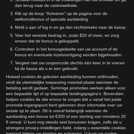
dan terug naar de casinowebsite.
Klik op de knop "Activeren" op de pagina voor de
welkomstbonus of speciale aanbieding.
Meld u aan of log in en ga dan rechtstreeks naar de kassa.
Voer het vereiste bedrag in, zoals $20 of meer, en zorg
ervoor dat de bonus is gekoppeld.
Controleer in het bonusgedeelte van uw account of de
bonus en eventuele inzetvoortgang worden bijgehouden.
Vergeet niet uw couponcode slechts één keer in te voeren
bij de kassa als u er een gebruikt.
Hoewel cookies de gekozen aanbieding kunnen onthouden,
vindt de uiteindelijke toepassing meestal plaats wanneer de
betaling wordt gedaan. Sommige promoties werken alleen voor
een bepaalde tijd of op bepaalde landingspagina's. Bovendien
helpen cookies de site ervoor te zorgen dat u vanaf het juiste
promotie-ingangspunt bent gekomen door informatie over uw
sessie op te slaan. Dit is vooral belangrijk wanneer de
aanbieding een bonus tot €200 of een storting van minstens 20
€ omvat. U kunt nog steeds veel bonussen krijgen, zelfs als u
strengere privacy-instellingen hebt, zolang u essentiële cookies
toestaat tijdens uw storting en activering. U kunt uw cookie-