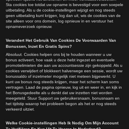
Sta cookies toe totdat uw opname is bevestigd voor een soepele
uitbetaling. Als u de cookie-instellingen wijzigt en nog steeds
geen uitbetaling kunt krijgen, log dan uit, wis de cookies van de
site alleen voor ons domein, log opnieuw in en verstuur het
opnameverzoek opnieuw.
Verandert Het Gebruik Van Cookies De Voorwaarden Van
Bonussen, Inzet En Gratis Spins?
Absoluut. Cookies helpen ons bij te houden wanneer u uw
bonus activeert, hoe vaak u deze hebt ingezet en eventuele
promotielimieten die aan uw accountsessie zijn gekoppeld. Als u
cookies verwijdert of blokkeert halverwege een sessie, wordt uw
bonussaldo of inzetmeter mogelijk niet meteen bijgewerkt. U
kunt uw bonus nog steeds krijgen, maar het scherm kan soms
vertragen. Laad de pagina opnieuw, log uit en weer in, en kijk in
het Bonusgedeelte als u denkt dat uw inzetten niet worden
meegeteld. Stuur Support uw gebruikersnaam, bonusnaam en
het tijdstip waarop het probleem begon als het er nog steeds
verkeerd uitziet.
Welke Cookie-instellingen Heb Ik Nodig Om Mijn Account
Te Verifiëren En Kyc Uit Te Voeren In Nederland?