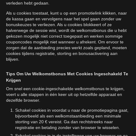
verleden hebt gedaan.
Als u cookies toestaat, kunt u op een promotielink klikken, naar
de kassa gaan en vervolgens naar het spel gaan zonder uw
bonuskeuzes te verliezen. Als u cookies blokkeert of ze
halverwege de sessie wist, wordt de welkomstbonus die u hebt
gekozen mogelijk niet correct toegepast en werken sommige
couponcodes mogelijk niet wanneer u afrekent. Om ervoor te
zorgen dat de aanbieding precies werkt zoals gepland, moeten
cookies tijdens registratie, storting en bonusactivering aan
blijven.
Tips Om Uw Welkomstbonus Met Cookies Ingeschakeld Te
Krijgen
Om snel een cookie-ingeschakelde welkomstbonus te krijgen,
voert u alle stappen in één keer uit op hetzelfde apparaat en
dezelfde browser.
Schakel cookies in voordat u naar de promotiepagina gaat,
bijvoorbeeld als een welkomstaanbieding een minimale
storting van 20 € vereist. Ga dan rechtstreeks naar
registratie en betaling zonder van browser te wisselen.
Schakel cookies in in de instellingen van uw browser en ga