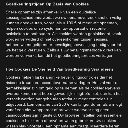
Goedkeuringstijden Op Basis Van Cookies
Snelle opnames zijn afhankelijk van een duidelijke
sessiegeschiedenis. Zodat we uw opnameverzoek snel en veilig
kunnen goedkeuren, vooral als u 100 € of meer wilt opnemen,
helpen cookies onze systemen uw apparaat en recente
activiteiten te onthouden. Als cookies worden geblokkeerd, vaak
worden verwijderd of niet overeenkomen tussen sessies,
hebben we mogelijk meer beveiligingsbevestiging nodig voordat
we het geld versturen. Zelfs als uw betalingsmethode direct kan
worden verwerkt, kan dit het goedkeuringsproces vertragen.
Hoe Cookies De Snelheid Van Goedkeuring Veranderen
Cookies helpen bij belangrijke beveiligingscontroles die het
risico op fraude en accountovername verlagen. Het zal voor u
gemakkelijker zijn om geld op te nemen als de cookiegegevens
overeenkomen met hoe u gewoonlijk inlogt. Zo niet, dan kan het
verzoek worden aangehouden totdat er meer controles zijn
uitgevoerd. Een opname van 250 € kan langer duren als u inlogt
vanaf een nieuw apparaat of browser waarvoor nog geen
casinocookies zijn ingesteld. Uw browser instellen om essentiële
cookies te blokkeren of privé browsen gebruiken. Uw cookies
wissen vlak voordat u een opname aanvraagt. Meerdere keren